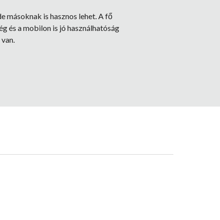
 de másoknak is hasznos lehet. A fő
g és a mobilon is jó használhatóság
 van.