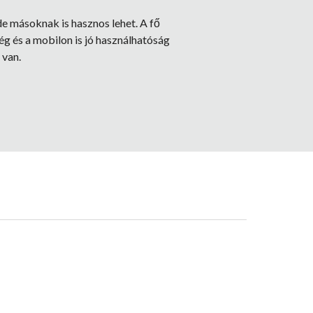
 de másoknak is hasznos lehet. A fő
g és a mobilon is jó használhatóság
 van.